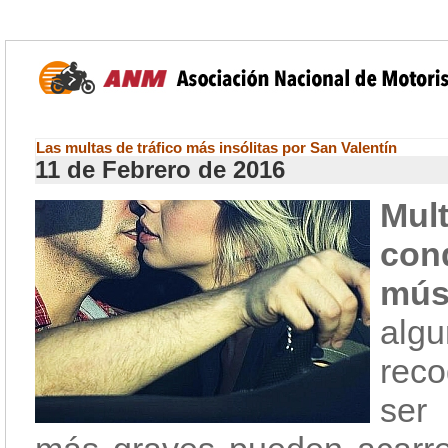
Las multas de tráfico más insólitas por San Valentín
11 de Febrero de 2016
Mul
con
mús
alg
reco
ser