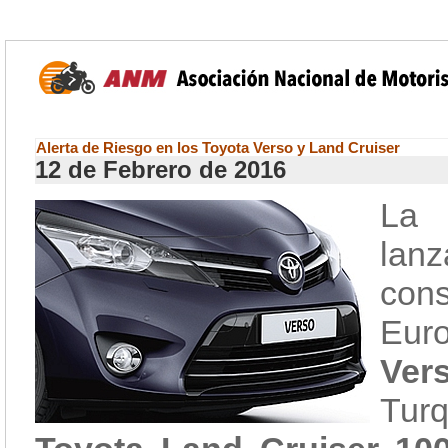
Alerta de Riesgo en los Toyota Verso y Land Cruiser
12 de Febrero de 2016
La 
lan
con
Euro
Ve
Tur