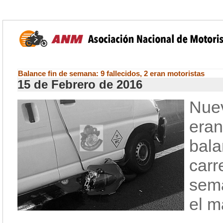
Balance fin de semana: 9 fallecidos, 2 eran motoristas
15 de Febrero de 2016
Nuev
eran
bal
carr
sem
el m