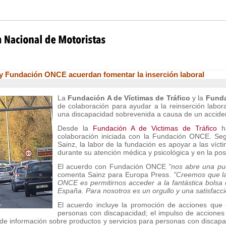
 y Fundación ONCE acuerdan fomentar la inserción laboral
La
Fundación A de Víctimas de Tráfico
y la
Fund
de colaboración para ayudar a la reinserción labo
una discapacidad sobrevenida a causa de un accide
Desde la
Fundación A de Victimas de Tráfico
ha
colaboración iniciada con la Fundación ONCE. Se
Sainz, la labor de la fundación es apoyar a las víc
durante su atención médica y psicológica y en la post
El acuerdo con Fundación ONCE
"nos abre una pu
comenta Sainz para Europa Press.
"Creemos que l
ONCE es permitirnos acceder a la fantástica bols
España. Para nosotros es un orgullo y una satisfacci
El acuerdo incluye la promoción de acciones que c
personas con discapacidad; el impulso de acciones 
ón de información sobre productos y servicios para personas con disca