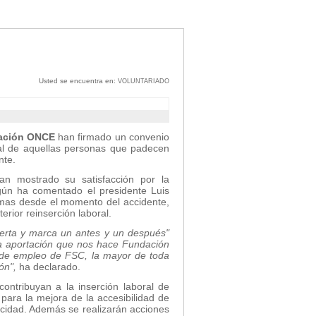
Usted se encuentra en:
VOLUNTARIADO
ación ONCE
han firmado un convenio
ral de aquellas personas que padecen
nte.
n mostrado su satisfacción por la
gún ha comentado el presidente Luis
timas desde el momento del accidente,
erior reinserción laboral.
erta y marca un antes y un después"
a aportación que nos hace Fundación
a de empleo de FSC, la mayor de toda
ón",
ha declarado.
ontribuyan a la inserción laboral de
para la mejora de la accesibilidad de
pacidad. Además se realizarán acciones