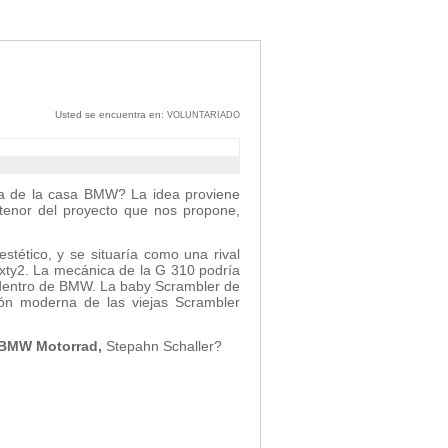
Usted se encuentra en:
VOLUNTARIADO
ña de la casa BMW? La idea proviene
 tenor del proyecto que nos propone,
tético, y se situaría como una rival
ixty2. La mecánica de la G 310 podría
dentro de BMW. La baby Scrambler de
ción moderna de las viejas Scrambler
BMW Motorrad,
Stepahn Schaller?