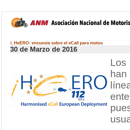
i_HeERO: encuesta sobre el eCall para motos
30 de Marzo de 2016
Los
han
lín
ent
pue
usua