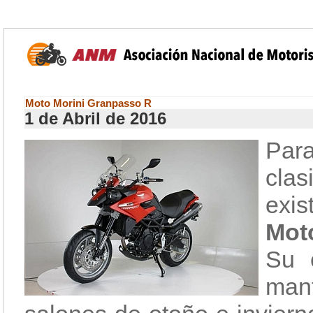
Moto Morini Granpasso R
1 de Abril de 2016
Par
clas
exis
Mot
Su e
man