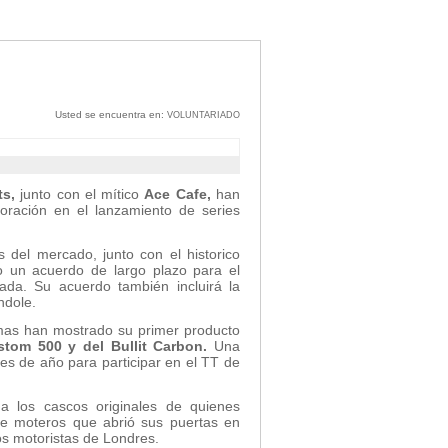
Usted se encuentra en:
VOLUNTARIADO
ts,
junto con el mítico
Ace Cafe,
han
oración en el lanzamiento de series
del mercado, junto con el historico
o un acuerdo de largo plazo para el
tada. Su acuerdo también incluirá la
ndole.
rmas han mostrado su primer producto
tom 500 y del Bullit Carbon.
Una
les de año para participar en el TT de
a los cascos originales de quienes
de moteros que abrió sus puertas en
os motoristas de Londres.