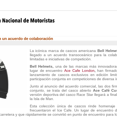
n un acuerdo de colaboración
La icónica marca de cascos americana
Bell Helme
llegado a un acuerdo transoceánico para la colab
limitadas e iniciativas de competición.
Bell Helmets,
una de las marcas más innovadoras 
lugar de encuentro
Ace Cafe London
,
han firmad
lanzamiento de cascos exclusivos en edición limi
participación conjunta en competiciones de diversa í
Junto al anuncio del acuerdo comercial, las dos fi
conjunto, se trata del casco abierto
Ace Café Cus
versión deportiva del casco Race Star llegará a fina
la Isla de Man.
Esta colección única de cascos rinde homenaje 
frecuentaron el Ice Cafe. Un lugar de encuentro 
arretera y que rápidamente se convirtió en punto de encuentro para l