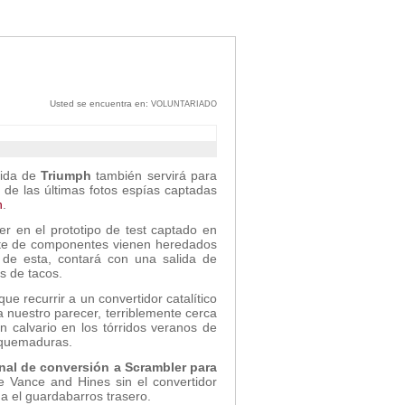
Usted se encuentra en:
VOLUNTARIADO
quida de
Triumph
también servirá para
de las últimas fotos espías captadas
n
.
r en el prototipo de test captado en
arte de componentes vienen heredados
a de esta, contará con una salida de
s de tacos.
e recurrir a un convertidor catalítico
 a nuestro parecer, terriblemente cerca
n calvario en los tórridos veranos de
iquemaduras.
nal de conversión a Scrambler para
 Vance and Hines sin el convertidor
na el guardabarros trasero.