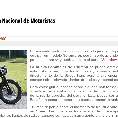
 900
El renovado motor bicilíndrico con refrigeración lí
equipar un modelo
Scrambler,
según se desprende 
por los paparazzi y publicadas en el portal
Visordow
La
nueva Scrambler de Triumph
se puede entreve
esta instantánea. El motor, el chasis y la mayor p
directamente de la Street Twin, pero a diferenci
escape sobre-elevada, llantas de radios y neumático
Para conseguir el escape sobre-elevado han tenido qu
situado en el lateral a poca distancia del colector y,
de la rodilla derecha del usuario. Esto puede ser u
España, a pesar de tener una buena protección ant
Triumph deponía hasta el momento de un
kit opcio
su Street Twin,
pero se trataba solo de un escape
icaba las llantas de radios, aunque contaba con un asiento plano y elimi