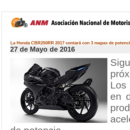
La Honda CBR250RR 2017 contará con 3 mapas de potenc
27 de Mayo de 2016
Sigu
pró
Los 
en d
prod
acel