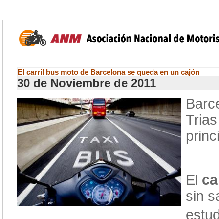
El carril bus moto de Barcelona se queda en un cajón
30 de Noviembre de 2011
Barce
Trias
princ
El
ca
sin s
estu