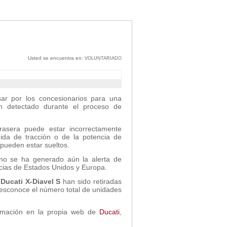
Usted se encuentra en:
VOLUNTARIADO
r por los concesionarios para una
n detectado durante el proceso de
trasera puede estar incorrectamente
dida de tracción o de la potencia de
a pueden estar sueltos.
no se ha generado aún la alerta de
ncias de Estados Unidos y Europa.
a
Ducati X-Diavel S
han sido retiradas
esconoce el número total de unidades
mación en la propia web de
Ducati
,