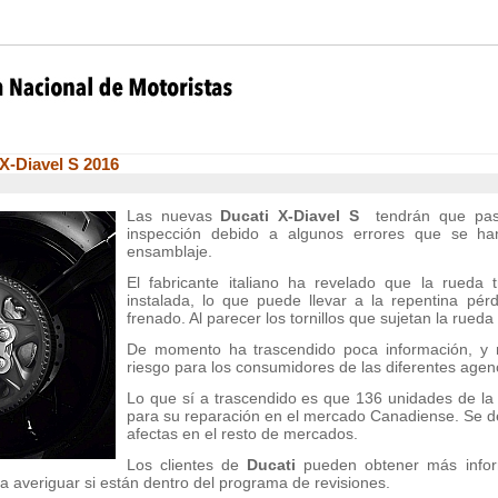
 X-Diavel S 2016
Las nuevas
Ducati X-Diavel S
tendrán que pasa
inspección debido a algunos errores que se ha
ensamblaje.
El fabricante italiano ha revelado que la rueda 
instalada, lo que puede llevar a la repentina pér
frenado. Al parecer los tornillos que sujetan la rued
De momento ha trascendido poca información, y 
riesgo para los consumidores de las diferentes age
Lo que sí a trascendido es que 136 unidades de l
para su reparación en el mercado Canadiense. Se d
afectas en el resto de mercados.
Los clientes de
Ducati
pueden obtener más infor
a averiguar si están dentro del programa de revisiones.