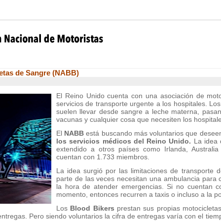
letas de Sangre (NABB)
El Reino Unido cuenta con una asociación de moto
servicios de transporte urgente a los hospitales. Lo
suelen llevar desde sangre a leche materna, pasand
vacunas y cualquier cosa que necesiten los hospital
El
NABB
está buscando más voluntarios que deseen
los servicios médicos del Reino Unido.
La idea 
extendido a otros países como Irlanda, Australi
cuentan con 1.733 miembros.
La idea surgió por las limitaciones de transporte d
parte de las veces necesitan una ambulancia para ca
la hora de atender emergencias. Si no cuentan c
momento, entonces recurren a taxis o incluso a la pol
Los
Blood Bikers
prestan sus propias motocicletas 
ntregas. Pero siendo voluntarios la cifra de entregas varía con el ti