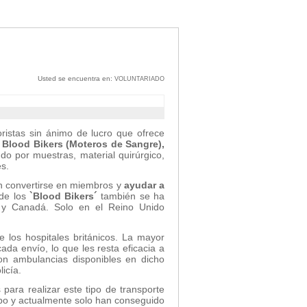
Usted se encuentra en:
VOLUNTARIADO
ristas sin ánimo de lucro que ofrece
s
Blood Bikers (Moteros de Sangre),
o por muestras, material quirúrgico,
es.
 convertirse en miembros y
ayudar a
de los
`Blood Bikers´
también se ha
a y Canadá. Solo en el Reino Unido
e los hospitales británicos. La mayor
da envío, lo que les resta eficacia a
on ambulancias disponibles en dicho
icía.
para realizar este tipo de transporte
empo y actualmente solo han conseguido