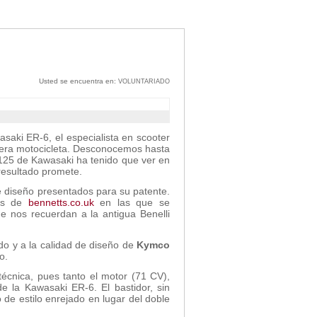
Usted se encuentra en:
VOLUNTARIADO
aki ER-6, el especialista en scooter
mera motocicleta. Desconocemos hasta
125 de Kawasaki ha tenido que ver en
resultado promete.
 diseño presentados para su patente.
ros de
bennetts.co.uk
en las que se
 nos recuerdan a la antigua Benelli
ado y a la calidad de diseño de
Kymco
o.
écnica, pues tanto el motor (71 CV),
e la Kawasaki ER-6. El bastidor, sin
de estilo enrejado en lugar del doble