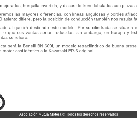
mejorados, horquilla invertida, y discos de freno lobulados con pinzas 
aremos las mayores diferencias, con líneas angulosas y bordes afilad
 asiento difiere, pero la posición de conducción también nos resulta fam
o al que irá destinado este modelo. Por su cilindrada se situaría 
or lo que sus ventas serían reducidas, sin embargo, en Europa y Es
tas se refiere.
ta será la Benelli BN 600i, un modelo tetracilíndrico de buena prese
motor casi idéntico a la Kawasaki ER-6 original.
Asociación Mutua Motera © Todos los derechos reservados