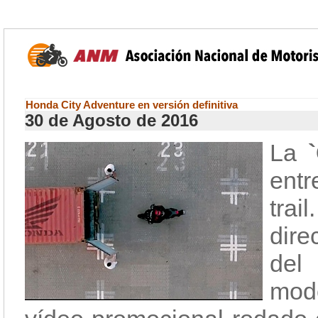
Honda City Adventure en versión definitiva
30 de Agosto de 2016
La
`
entr
tra
dire
del
mod