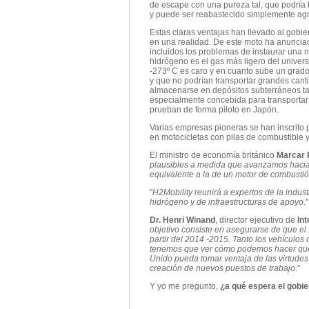
de escape con una pureza tal, que podría 
y puede ser reabastecido simplemente agr
Estas claras ventajas han llevado al gobie
en una realidad. De este moto ha anuncia
incluidos los problemas de instaurar una 
hidrógeno es el gas más ligero del univer
-273º C es caro y en cuanto sube un grad
y que no podrían transportar grandes can
almacenarse en depósitos subterráneos ta
especialmente concebida para transportar h
prueban de forma piloto en Japón.
Varias empresas pioneras se han inscrito p
en motocicletas con pilas de combustible 
El ministro de economía británico
Marcar 
plausibles a medida que avanzamos hacia 
equivalente a la de un motor de combustió
"
H2Mobility reunirá a expertos de la indus
hidrógeno y de infraestructuras de apoyo
."
Dr. Henri Winand
, director ejecutivo de
Int
objetivo consiste en asegurarse de que el
partir del 2014 -2015. Tanto los vehículos
tenemos que ver cómo podemos hacer que es
Unido pueda tomar ventaja de las virtudes 
creación de nuevos puestos de trabajo
."
Y yo me pregunto,
¿a qué espera el gobie