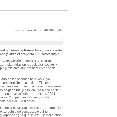
Usted se encuentra en:
VOLUNTARIADO
n el gobierno de Reino Unido, que apuesta
ndo y lanza el proyecto "
UK H2Mobility
".
ran revolución
" todavía hay un gran
ías implantadas en los actuales coches y
mpio y eficiente que promete este tipo de
ltado de las pesadas baterías, cuya
de un depósito de gasolina. El mayor
ctualmente en un automóvil eléctrico apenas
ros de gasolina
, y eso, en una masa de "tan
as autonomías máximas ronden los 150 km,
ores. Y lo peor son los tiempos de
como poco de 6 a 8 horas.
ción de la movilidad sostenible. Aunque aún
. La célula de combustible utiliza
 y vapor de agua que se expulsa por el tubo