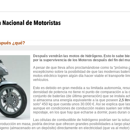
espués ¿qué?
Después vendrán las motos de hidrógeno. Esto lo sabe bie
por la supervivencia de los Moteros después del fin del mu
A pesar de que lleva años proclamándose como la "
próxima g
escepticismo sobre la posibilidad de que las modernas bater
motos eléctrico logren algún día hacer viable el transporte li
vehículos.
Esto es debido en gran medida a su limitada autonomía, resu
densidad de potencia no tiene ni punto de comparación a la 
conjunto de baterías (de última generación) que se instala a
si almacena una energía equivalente a la que poseen
2,5 lit
solo" 450 kg que cuesta unos 30.000 €. Así se explica que l
aunque en condiciones de conducción reales suelen ser inferi
repostaje, en los que hay que echarse a dormir, pues duran 
Las células de combustible de hidrógeno podrían ser la solu
 producción en masa, podría decirse que ofrecen grandes posibilidades a largo plazo
rógeno (almacenado en un depósito) directamente en electricidad (que va al motor)