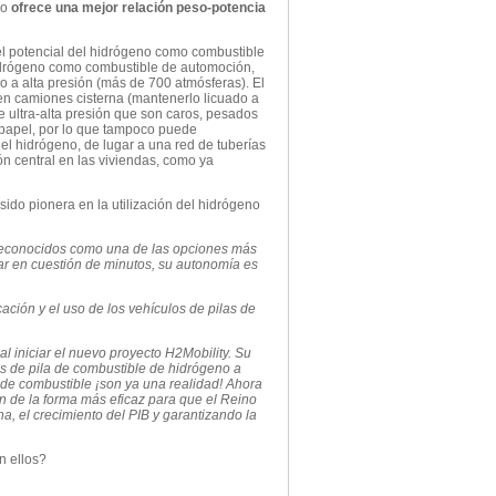
ro
ofrece una mejor relación peso-potencia
 el potencial del hidrógeno como combustible
hidrógeno como combustible de automoción,
 a alta presión (más de 700 atmósferas). El
 en camiones cisterna (mantenerlo licuado a
 ultra-alta presión que son caros, pesados
 papel, por lo que tampoco puede
l hidrógeno, de lugar a una red de tuberías
ón central en las viviendas, como ya
sido pionera en la utilización del hidrógeno
 reconocidos como una de las opciones más
r en cuestión de minutos, su autonomía es
ación y el uso de los vehículos de pilas de
l iniciar el nuevo proyecto H2Mobility. Su
os de pila de combustible de hidrógeno a
de combustible ¡son ya una realidad! Ahora
n de la forma más eficaz para que el Reino
a, el crecimiento del PIB y garantizando la
n ellos?