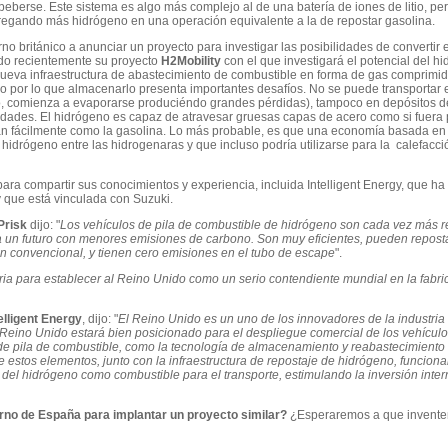
beberse. Este sistema es algo más complejo al de una batería de iones de litio, pe
egando más hidrógeno en una operación equivalente a la de repostar gasolina.
rno británico a anunciar un proyecto para investigar las posibilidades de convertir
do recientemente su proyecto
H2Mobility
con el que investigará el potencial del 
nueva infraestructura de abastecimiento de combustible en forma de gas comprimido
so por lo que almacenarlo presenta importantes desafíos. No se puede transportar
o, comienza a evaporarse produciéndo grandes pérdidas), tampoco en depósitos de
tidades. El hidrógeno es capaz de atravesar gruesas capas de acero como si fuera
n fácilmente como la gasolina. Lo más probable, es que una economía basada en e
idrógeno entre las hidrogenaras y que incluso podría utilizarse para la calefacci
ara compartir sus conocimientos y experiencia, incluida Intelligent Energy, que ha 
y que está vinculada con Suzuki.
Prisk
dijo: "
Los vehículos de pila de combustible de hidrógeno son cada vez más
un futuro con menores emisiones de carbono. Son muy eficientes, pueden reposta
n convencional, y tienen cero emisiones en el tubo de escape
".
tria para establecer al Reino Unido como un serio contendiente mundial en la fabric
elligent Energy
, dijo: "
El Reino Unido es un uno de los innovadores de la industria a
 Reino Unido estará bien posicionado para el despliegue comercial de los vehícul
 de pila de combustible, como la
tecnología de almacenamiento y reabastecimiento 
tos elementos, junto con la infraestructura de repostaje de hidrógeno, funciona
del hidrógeno como combustible para el transporte, estimulando la inversión intern
rno de España para implantar un proyecto similar?
¿Esperaremos a que invente