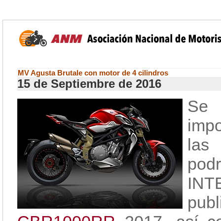
MV Agusta Brutale con motor de 4 cilindros
15 de Septiembre de 2016
Se 
impo
las
pod
IN
pub