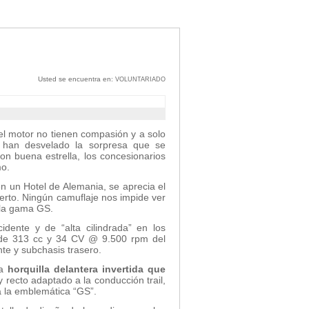
Usted se encuentra en:
VOLUNTARIADO
el motor no tienen compasión y a solo
a
han desvelado la sorpresa que se
n buena estrella, los concesionarios
o.
n un Hotel de Alemania, se aprecia el
ierto. Ningún camuflaje nos impide ver
 la gama GS.
dente y de “alta cilindrada” en los
 de 313 cc y 34 CV @ 9.500 rpm del
te y subchasis trasero.
la
horquilla delantera invertida que
 recto adaptado a la conducción trail,
a la emblemática “GS”.