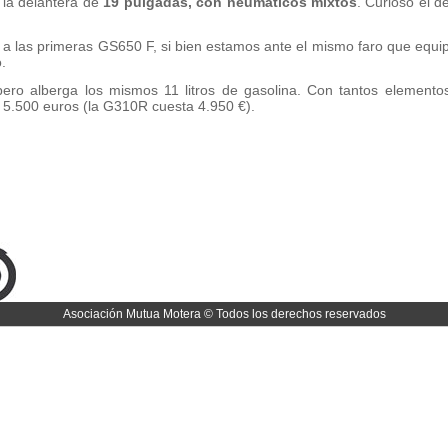
 la delantera de
19 pulgadas, con neumáticos mixtos
. Curioso el d
da a las primeras GS650 F, si bien estamos ante el mismo faro que eq
.
pero alberga los mismos 11 litros de gasolina. Con tantos elemento
y 5.500 euros (la G310R cuesta 4.950 €).
Asociación Mutua Motera © Todos los derechos reservados