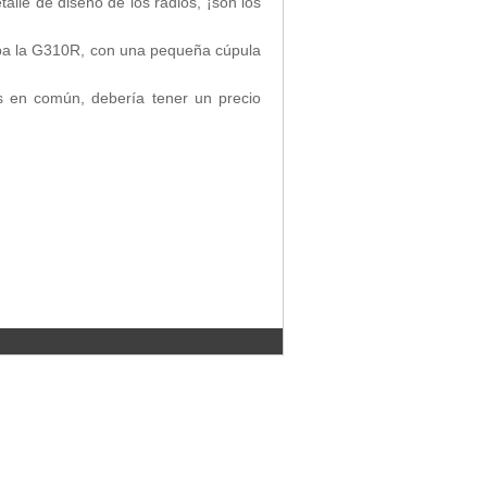
etalle de diseño de los radios, ¡son los
uipa la G310R, con una pequeña cúpula
s en común, debería tener un precio