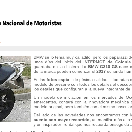
7
BMW se lo tenía muy calladito, pero los paparazzi d
unos días del inicio del
INTERMOT de Coloni
guardaba en la chistera. La
BMW G310 GS
nace co
de la marca pueden comenzar el
2017
echando hum
En las
fotos espía
- de pésima calidad – tomadas e
modelo de preserie con todos los detalles al descub
los detalles que configuran a la nueva integrante de
Un modelo de iniciación en los mercados de Occi
emergentes, contará con la innovadora mecánica
modelo original, pero también con el mismo basculan
Del lado de las novedades nos encontramos con 
cuenta con mayor recorrido,
un manillar más alto y
y un inspirador frontal que nos recuerda enseguida 