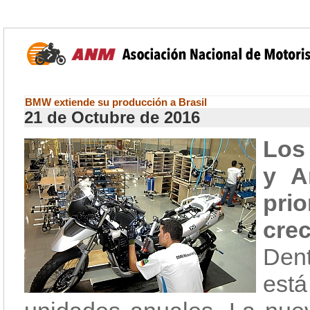
BMW extiende su producción a Brasil
21 de Octubre de 2016
Los
y A
prio
cre
Den
est