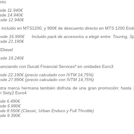
nto
 11.940€
14.940€
12.940€
s incluido en MTS1200, y 900€ de descuento directo en MTS 1200 End
ncluido pack de accesorios a elegir entre: Touring, Spor
e 21.190€
XDiavel
19.240€
nanciando con Ducati Financial Services* en unidades Euro3
190€ (precio calculado con IVTM 14,75%)
.890€ (precio calculado con IVTM 14,75%)
tra marca hermana también disfruta de una gran promoción: hasta 
n Sixty2 Euro4
6.490€
 6.990€
0€ (Classic, Urban Enduro y Full Throttle)
e 9.390€