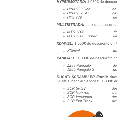
HYPERMOTARD:
1.050€ de descue
HYM 939 Red desde
HYM 939 SP desde 
HYS 939 desde 
MULTISTRADA:
pack de accesorio
MTS 1200 desde 16.990€ I
MTS 1200 Enduro desd
XDIAVEL:
1.050€ de descuento en 
XDiavel desde 
PANIGALE:
1.300€ de descuento fi
1299 Panigale desde 22.
1299 Panigale S desde 27
DUCATI SCRAMBLER Euro3:
Nues
Ducati Financial Services*, 1.300€ e
SCR Sixty2 desde 
SCR Icon red desde
SCR Versiones desde 8.55
SCR Flat Track desd