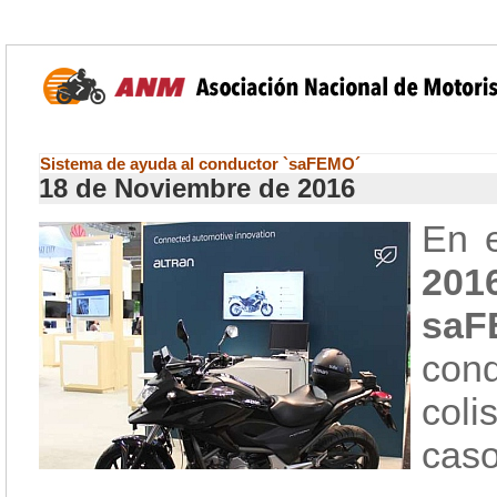
Sistema de ayuda al conductor `saFEMO´
18 de Noviembre de 2016
En e
201
saF
cond
coli
caso