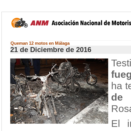
Queman 12 motos en Málaga
21 de Diciembre de 2016
Test
fue
ha t
de
Ros
El 