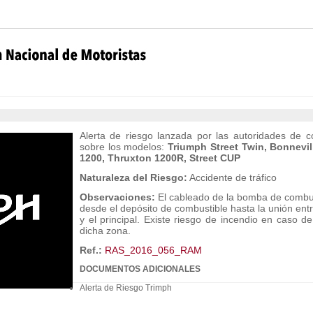
Alerta de riesgo lanzada por las autoridades de
sobre los modelos:
Triumph Street Twin, Bonnevil
1200, Thruxton 1200R, Street CUP
Naturaleza del Riesgo:
Accidente de tráfico
Observaciones:
El cableado de la bomba de combust
desde el depósito de combustible hasta la unión ent
y el principal. Existe riesgo de incendio en caso d
dicha zona.
Ref.:
RAS_2016_056_RAM
DOCUMENTOS ADICIONALES
Alerta de Riesgo Trimph