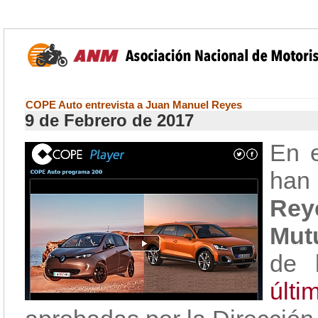
COPE Auto entrevista a Juan Manuel Reyes
9 de Febrero de 2017
En 
han
Reye
Mut
de 
últ