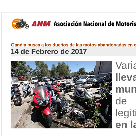
Gandía busca a los dueños de las motos abandonadas en e
14 de Febrero de 2017
Var
llev
mun
de 
legí
en l