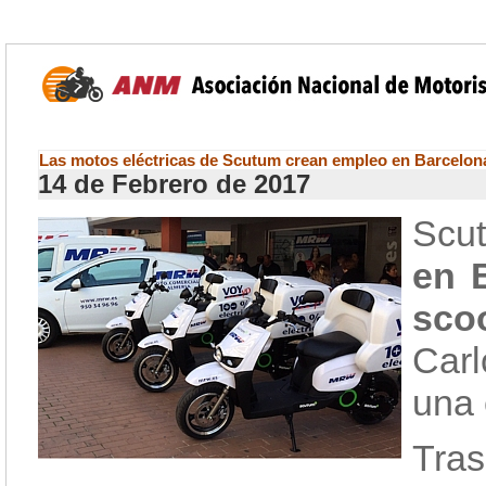
Las motos eléctricas de Scutum crean empleo en Barcelon
14 de Febrero de 2017
Scu
en 
sco
Car
una 
Tra