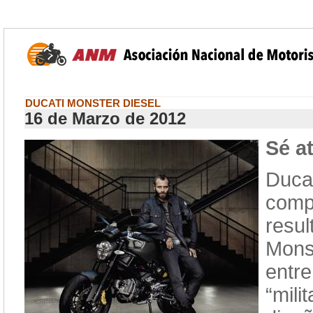
DUCATI MONSTER DIESEL
16 de Marzo de 2012
Sé a
Ducat
comp
resul
Monst
entre
“mili