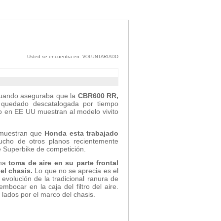
Usted se encuentra en:
VOLUNTARIADO
 cuando aseguraba que la
CBR600 RR,
quedado descatalogada por tiempo
do en EE UU muestran al modelo vivito
emuestran que
Honda esta trabajado
cho de otros planos recientemente
 Superbike de competición.
una
toma de aire en su parte frontal
el chasis.
Lo que no se aprecia es el
a evolución de la tradicional ranura de
mbocar en la caja del filtro del aire.
 lados por el marco del chasis.