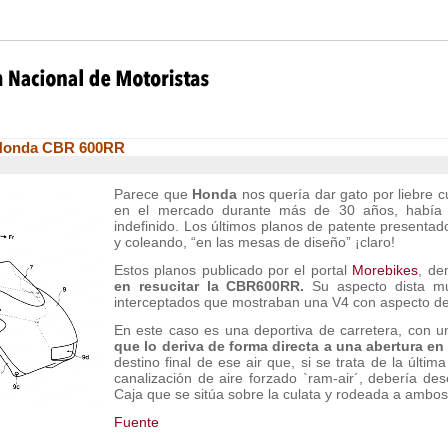
 Honda CBR 600RR
Parece que
Honda
nos quería dar gato por liebre
en el mercado durante más de 30 años, había 
indefinido. Los últimos planos de patente presenta
y coleando, “en las mesas de diseño” ¡claro!
Estos planos publicado por el portal
Morebikes
, d
en resucitar la CBR600RR.
Su aspecto dista mu
interceptados que mostraban una V4 con aspecto de
En este caso es una deportiva de carretera, con 
que lo deriva de forma directa a una abertura en 
destino final de ese air que, si se trata de la últim
canalización de aire forzado `ram-air´, debería dese
Caja que se sitúa sobre la culata y rodeada a ambos
Fuente