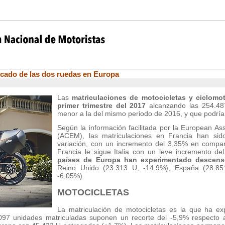
cado de las dos ruedas en Europa
Las
matriculaciones de motocicletas y ciclomo
primer trimestre del 2017
alcanzando las 254.48
menor a la del mismo periodo de 2016, y que podría
Según la información facilitada por la European As
(ACEM), las matriculaciones en Francia han si
variación, con un incremento del 3,35% en compar
Francia le sigue Italia con un leve incremento d
países de Europa han experimentado descen
Reino Unido (23.313 U, -14,9%), España (28.85
-6,05%).
MOTOCICLETAS
La matriculación de motocicletas es la que ha e
.097 unidades matriculadas suponen un recorte del -5,9% respecto 