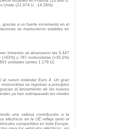
ieron estables en Francia (33.884 U,
o Unido (21.874 U, -14.28%).
, gracias a un fuerte incremento en el
laciones se mantuvieron estables en
imer trimestre se alcanzaron las 5.447
es (+62%) y 787 motocicletas (+35,5%)
 801 unidades (antes 1.178 U).
nal al nuevo estándar Euro 4. Un gran
motocicletas se registran a principios
racias al lanzamiento de los nuevos
randes ya han sobrepasado los niveles
ando una valiosa contribución a la
s eléctricos en la UE refleja tanto el
 vehículos compartidos en toda Europa.
ipo para los vehículos eléctricos, así