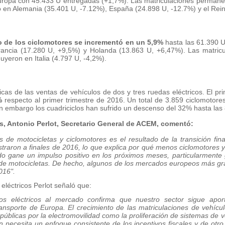
uropa con 45.433 U entregadas (+1,7%). Las matriculaciones permanec
en Alemania (35.401 U, -7.12%), España (24.898 U, -12.7%) y el Rein
 de los ciclomotores se incrementó en un 5,9%
hasta las 61.390 U
ncia (17.280 U, +9,5%) y Holanda (13.863 U, +6,47%). Las matricu
uyeron en Italia (4.797 U, -4,2%).
icas de las ventas de vehículos de dos y tres ruedas eléctricos. El pr
%
respecto al primer trimestre de 2016. Un total de 3.859 ciclomotor
n embargo los cuadriciclos han sufrido un descenso del 32% hasta las
ras, Antonio Perlot, Secretario General de ACEM, comentó:
 de motocicletas y ciclomotores es el resultado de la transición fi
traron a finales de 2016, lo que explica por qué menos ciclomotores y 
 gane un impulso positivo en los próximos meses, particularmente g
a de motocicletas. De hecho, algunos de los mercados europeos más g
016".
eléctricos Perlot señaló que:
s eléctricos al mercado confirma que nuestro sector sigue aport
ransporte de Europa. El crecimiento de las matriculaciones de vehículo
 públicas por la electromovilidad como la proliferación de sistemas de
necesita un enfoque consistente de los incentivos fiscales y de otro t