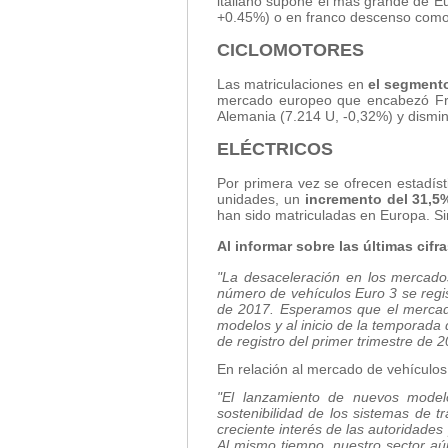
italiano supone el más grande de E
+0.45%) o en franco descenso como 
CICLOMOTORES
Las matriculaciones en
el segmento
mercado europeo que encabezó Fra
Alemania (7.214 U, -0,32%) y dismin
ELÉCTRICOS
Por primera vez se ofrecen estadíst
unidades, un
incremento del 31,5
han sido matriculadas en Europa. Si
Al informar sobre las últimas cif
"La desaceleración en los mercados
número de vehículos Euro 3 se regis
de 2017. Esperamos que el mercado
modelos y al inicio de la temporad
de registro del primer trimestre de 2
En relación al mercado de vehículos 
"El lanzamiento de nuevos modelo
sostenibilidad de los sistemas de t
creciente interés de las autoridades
Al mismo tiempo, nuestro sector aún 