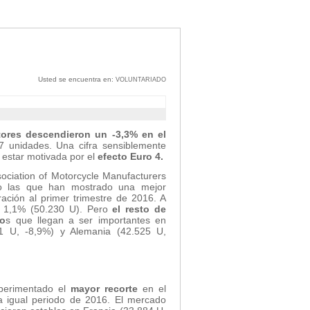
Usted se encuentra en:
VOLUNTARIADO
tores descendieron un -3,3% en el
7 unidades. Una cifra sensiblemente
 estar motivada por el
efecto Euro 4.
sociation of Motorcycle Manufacturers
do las que han mostrado una mejor
ación al primer trimestre de 2016. A
el 1,1% (50.230 U). Pero
el resto de
so
s que llegan a ser importantes en
1 U, -8,9%) y Alemania (42.525 U,
xperimentado el
mayor recorte
en el
a igual periodo de 2016. El mercado