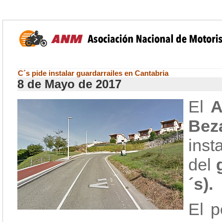
C´s pide instalar guardarrailes en Cantabria
8 de Mayo de 2017
El
A
Bez
inst
del
´s).
El p