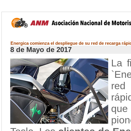
Energica comienza el despliegue de su red de recarga rápi
8 de Mayo de 2017
La f
`Ene
red
ráp
que
pio