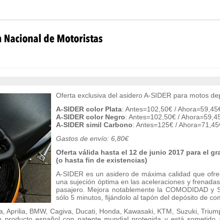
Oferta exclusiva del asidero A-SIDER para motos dep
A-SIDER color Plata
: Antes=102,50€ / Ahora=59,45€
A-SIDER color Negro
: Antes=102,50€ / Ahora=59,45
A-SIDER simil Carbono
: Antes=125€ / Ahora=71,45
Gastos de envío: 6,80€
Oferta válida hasta el 12 de junio 2017 para el
(o hasta fin de existencias)
A-SIDER es un asidero de máxima calidad que ofre
una sujeción óptima en las aceleraciones y frenadas, 
pasajero. Mejora notablemente la COMODIDAD y 
sólo 5 minutos, fijándolo al tapón del depósito de co
, Aprilia, BMW, Cagiva, Ducati, Honda, Kawasaki, KTM, Suzuki, Trium
un producto español con patente mundial protegida y está sometido 