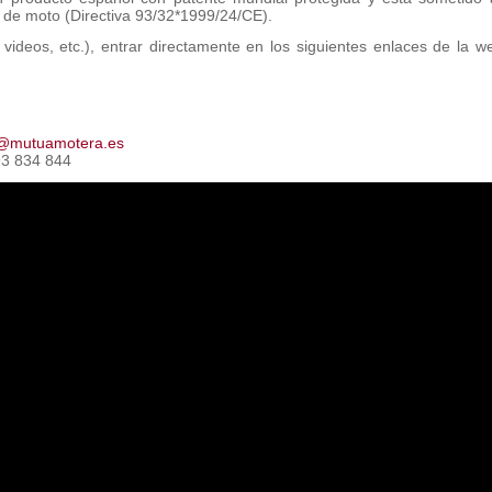
 de moto (Directiva 93/32*1999/24/CE).
 videos, etc.), entrar directamente en los siguientes enlaces de la 
a@mutuamotera.es
/ 693 834 844