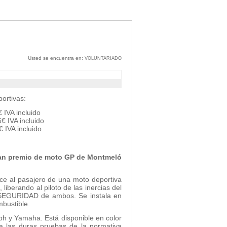
Usted se encuentra en:
VOLUNTARIADO
ortivas:
 IVA incluido
€ IVA incluido
€ IVA incluido
 gran premio de moto GP de Montmeló
ce al pasajero de una moto deportiva
liberando al piloto de las inercias del
SEGURIDAD de ambos. Se instala en
mbustible.
ph y Yamaha. Está disponible en color
a las duras pruebas de la normativa