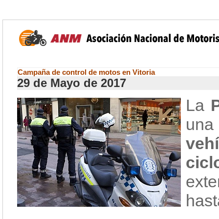
Campaña de control de motos en Vitoria
29 de Mayo de 2017
La
P
un
veh
cicl
ext
hast