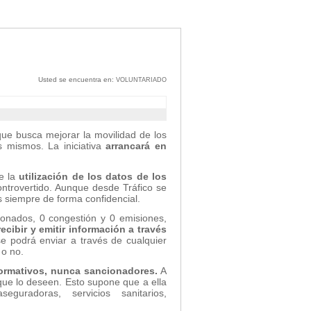
Usted se encuentra en:
VOLUNTARIADO
que busca mejorar la movilidad de los
s mismos. La iniciativa
arrancará en
te la
utilización de los datos de los
trovertido. Aunque desde Tráfico se
s siempre de forma confidencial.
esionados, 0 congestión y 0 emisiones,
recibir y emitir información a través
e podrá enviar a través de cualquier
 o no.
formativos, nunca sancionadores.
A
 que lo deseen. Esto supone que a ella
eguradoras, servicios sanitarios,