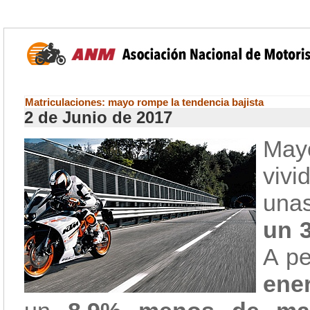
Matriculaciones: mayo rompe la tendencia bajista
2 de Junio de 2017
May
vivi
una
un 3
A pe
ene