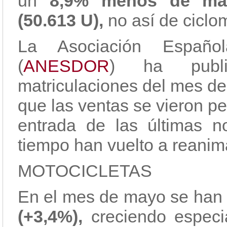
un
8,9% menos de matr
(50.613 U),
no así de ciclo
La Asociación Españ
(
ANESDOR
) ha publi
matriculaciones del mes de
que las ventas se vieron pe
entrada de las últimas 
tiempo han vuelto a reanima
MOTOCICLETAS
En el mes de mayo se han
(+3,4%),
creciendo especi