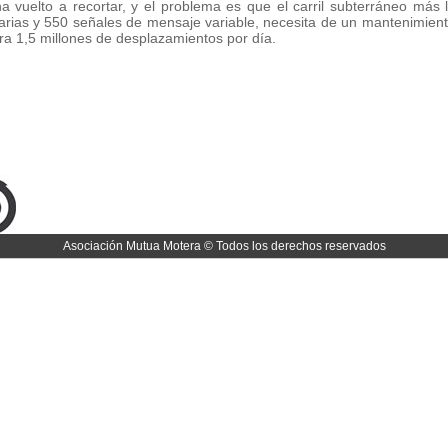
ha vuelto a recortar, y el problema es que el carril subterráneo má
narias y 550 señales de mensaje variable, necesita de un mantenimien
ra 1,5 millones de desplazamientos por día.
Asociación Mutua Motera © Todos los derechos reservados