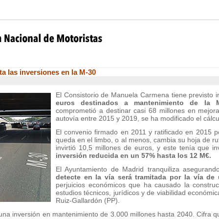
a las inversiones en la M-30
El Consistorio de Manuela Carmena tiene previsto in
euros destinados a mantenimiento de la 
comprometió a destinar casi 68 millones en mejoras
autovía entre 2015 y 2019, se ha modificado el cálcu
El convenio firmado en 2011 y ratificado en 2015 
queda en el limbo, o al menos, cambia su hoja de rut
invirtió 10,5 millones de euros, y este tenía que in
inversión reducida en un 57% hasta los 12 M€.
El Ayuntamiento de Madrid tranquiliza aseguran
detecte en la vía será tramitada por la vía de 
perjuicios económicos que ha causado la construc
estudios técnicos, jurídicos y de viabilidad económic
Ruiz-Gallardón (PP).
una inversión en mantenimiento de 3.000 millones hasta 2040. Cifra q