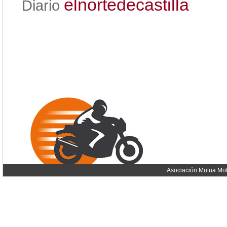
elnortedecastilla
Diario
Asociación Mutua Mot