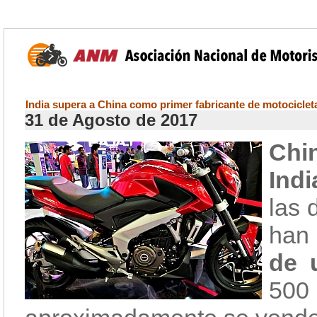
India supera a China como primer fabricante de motociclet
31 de Agosto de 2017
Chi
Ind
las 
han
de 
50