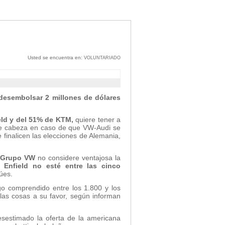
Usted se encuentra en:
VOLUNTARIADO
desembolsar 2 millones de dólares
ield y del 51% de KTM,
quiere tener a
 de cabeza en caso de que VW-Audi se
 finalicen las elecciones de Alemania,
l Grupo VW
no considere ventajosa la
Enfield no esté entre las cinco
úes.
o comprendido entre los 1.800 y los
 las cosas a su favor, según informan
sestimado la oferta de la americana