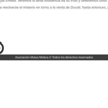
yal Enfield. Veremos si tanta insistencia da su fruto y obtenemos unos 
a resolverse el misterio en torno a la venta de Ducati, hasta entonce
Asociación Mutua Motera © Todos los derechos reservados