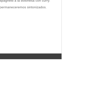
spaghetti a la boloñesa con curry.
s, permaneceremos sintonizados.