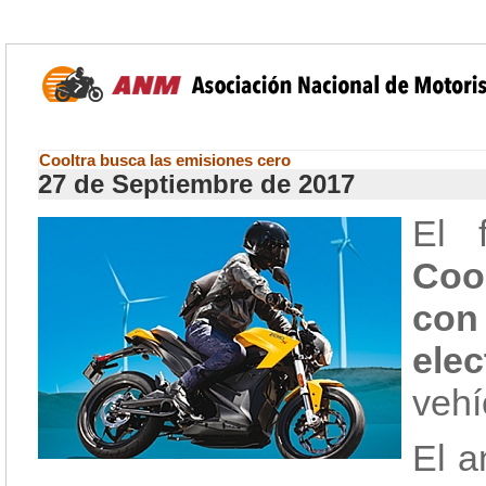
Cooltra busca las emisiones cero
27 de Septiembre de 2017
El 
Coo
con
ele
vehí
El a