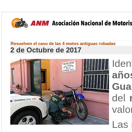
Resuelven el caso de las 4 motos antiguas robadas
2 de Octubre de 2017
Iden
año
Gua
del
r
valo
Las 