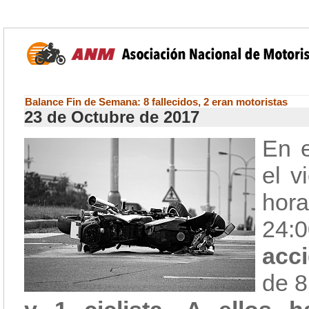
Balance Fin de Semana: 8 fallecidos, 2 eran motoristas
23 de Octubre de 2017
En 
el v
hora
24:
acci
de 8