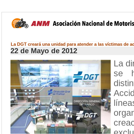
La DGT creará una unidad para atender a las víctimas de acc
22 de Mayo de 2012
La di
se h
dist
Acci
líne
orga
cre
exclu