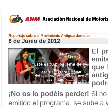
Reportaje sobre el Movimiento Antiguardarrailes
8 de Junio de 2012
El p
emit
que 
antig
podr
¡No os lo podéis perder!
Si no
emitido el programa, se sube a