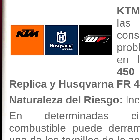
KT
las
cons
prob
en 
450
Replica y Husqvarna FR 45
Naturaleza del Riesgo:
Inc
En determinadas cir
combustible puede derram