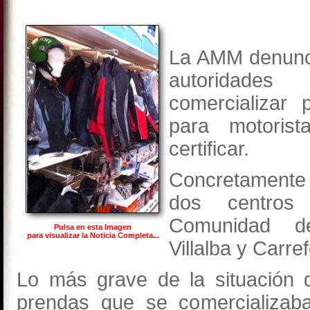
La AMM denunci
autoridade
comercializar 
para motoris
certificar.
Concretament
dos centros
Comunidad de
Pulsa en esta Imagen
para visualizar la Noticia Completa...
Villalba y Carr
Lo más grave de la situación 
prendas que se comercializab