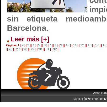
con
impi
sin etiqueta medioamb
Barcelona.
Leer más [+]
2
3
4
5
6
7
8
9
10
11
12
13
14
15
Páginas
1
|
|
|
|
|
|
|
|
|
|
|
|
|
|
|
|
|
|
|
|
|
|
|
|
|
|
|
26
27
28
29
30
31
32
|
|
|
|
|
|
|
|
|
|
|
|
|
|
|
Aviso lega
Asociación Nacional de Mo