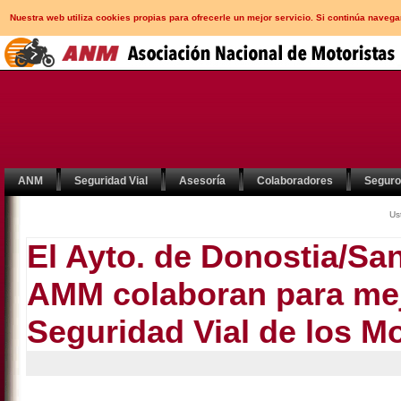
Nuestra web utiliza cookies propias para ofrecerle un mejor servicio. Si continúa nav
ANM
Seguridad Vial
Asesoría
Colaboradores
Segur
Us
El Ayto. de Donostia/Sa
AMM colaboran para mej
Seguridad Vial de los Mo