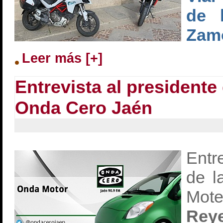
de 
Zam
Leer más [+]
Entrevista al president
Onda Cero Jaén
Entr
de l
Mot
Re