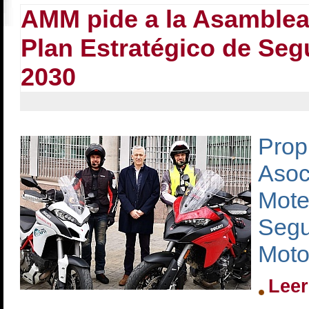
AMM pide a la Asamblea
Plan Estratégico de Segu
2030
Pro
Aso
Mote
Segu
Moto
Leer