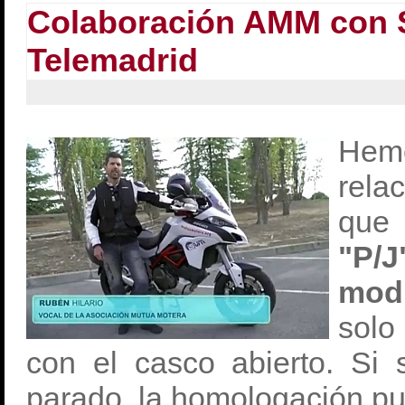
Colaboración AMM con S
Telemadrid
Hem
rela
que 
"P/
mod
solo
con el casco abierto. Si 
parado, la homologación pu