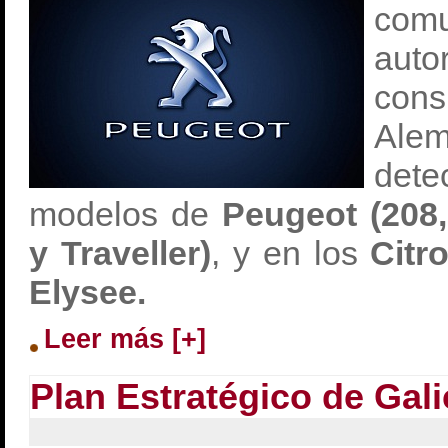
com
au
cons
Alem
det
modelos de
Peugeot (208,
y Traveller)
, y en los
Citr
Elysee.
Leer más [+]
Plan Estratégico de Gali