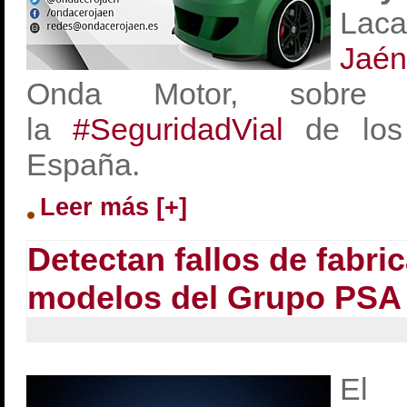
Lac
Jaén
Onda Motor, sobre
la
#SeguridadVial
de lo
España.
Leer más [+]
Detectan fallos de fabri
modelos del Grupo PSA
El