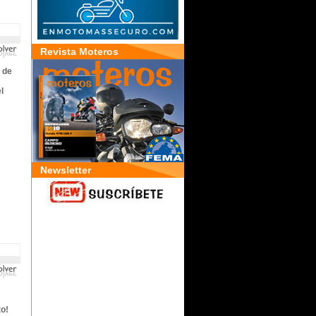
Revista Moteros
 de
l
Newsletter
to!