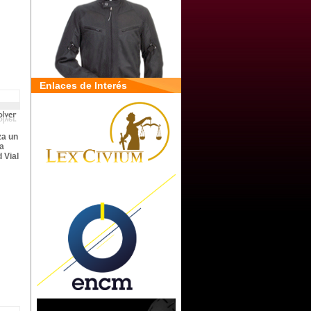
Enlaces de Interés
za un
a
 Vial