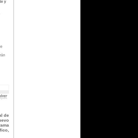
te y
e
se
rán
al de
uevo
rama
ico,