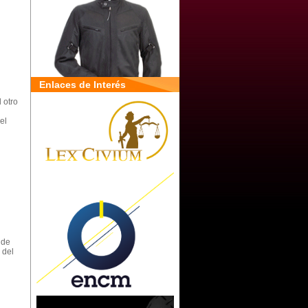
Enlaces de Interés
 otro
el
 de
 del