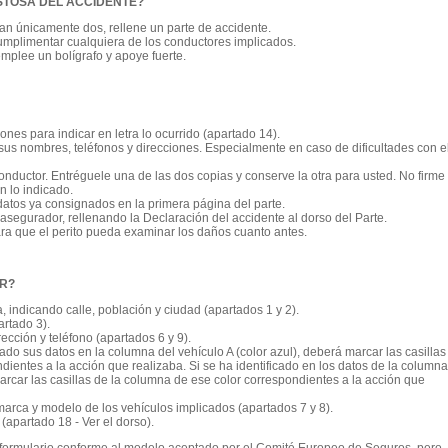
STOSA DEL ACCIDENTE?
an únicamente dos, rellene un parte de accidente.
umplimentar cualquiera de los conductores implicados.
mplee un bolígrafo y apoye fuerte.
nes para indicar en letra lo ocurrido (apartado 14).
 sus nombres, teléfonos y direcciones. Especialmente en caso de dificultades con el
 conductor. Entréguele una de las dos copias y conserve la otra para usted. No firme 
 lo indicado.
datos ya consignados en la primera página del parte.
asegurador, rellenando la Declaración del accidente al dorso del Parte.
ra que el perito pueda examinar los daños cuanto antes.
AR?
, indicando calle, población y ciudad (apartados 1 y 2).
artado 3).
ección y teléfono (apartados 6 y 9).
cado sus datos en la columna del vehículo A (color azul), deberá marcar las casillas
ientes a la acción que realizaba. Si se ha identificado en los datos de la columna
arcar las casillas de la columna de ese color correspondientes a la acción que
arca y modelo de los vehículos implicados (apartados 7 y 8).
 (apartado 18 - Ver el dorso).