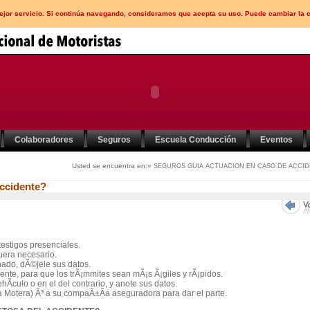
mejor servicio. Si continúa navegando, consideramos que acepta su uso. Puede cambiar la 
Colaboradores
Seguros
Escuela Conducción
Eventos
Usted se encuentra en:»
SEGUROS
GUIA ACTUACION EN CASO DE ACCI
ccidente?
testigos presenciales.
fuera necesario.
nado, dÃ©jele sus datos.
ente, para que los trÃ¡mmites sean mÃ¡s Ã¡giles y rÃ¡pidos.
Ã­culo o en el del contrario, y anote sus datos.
 Motera) Ã³ a su compaÃ±Ã­a aseguradora para dar el parte.