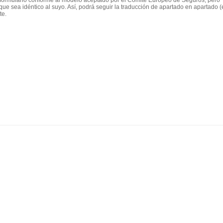
n formulario conforme al modelo aceptado por el Comité Europeo de Seguros, pero
ue sea idéntico al suyo. Así, podrá seguir la traducción de apartado en apartado (
te.