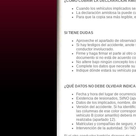
¿COMO CUBRIR LA DECLARACIÓN AMI
Cuando los vehículos implicados se
La declaración amistosa la puede c
Para que la copia sea más legible, e
SI TIENE DUDAS
Aproveche el apartado de observacio
Si hay testigos del accidente, anote
conductor involucrado.
Firme y haga firmar el parte al otro
documento si no está de acuerdo con
No altere bajo ningún concepto los 
Complete los datos que necesite su 
Indique dónde estará su vehículo pa
¿QUÉ DATOS NO DEBE OLVIDAR INDIC
Fecha y hora del lugar de ocurrencia
Existencia de lesionados, SI/NO (ap
Datos de los implicados, nombre, dir
Versión del accidente. Si ha identifi
las columnas de ese color correspond
vehículo B (color amarillo) deberá m
realizaba (apartado 12).
Matrículas y compañías de seguro, m
Intervención de la autoridad. SI / NO