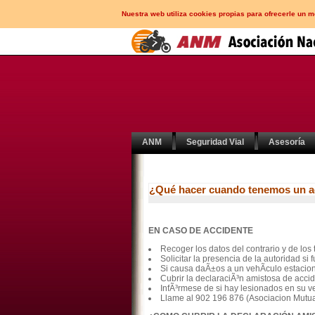
Nuestra web utiliza cookies propias para ofrecerle un 
ANM
Seguridad Vial
Asesoría
¿Qué hacer cuando tenemos un a
EN CASO DE ACCIDENTE
Recoger los datos del contrario y de los 
Solicitar la presencia de la autoridad si 
Si causa daÃ±os a un vehÃ­culo estacio
Cubrir la declaraciÃ³n amistosa de accid
InfÃ³rmese de si hay lesionados en su veh
Llame al 902 196 876 (Asociacion Mutua