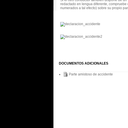
Si el otro conductor también dispone de u
redactado en lengua diferente, compruebe q
numerados a tal efecto) sobre su propio par
DOCUMENTOS ADICIONALES
Parte amistoso de accidente