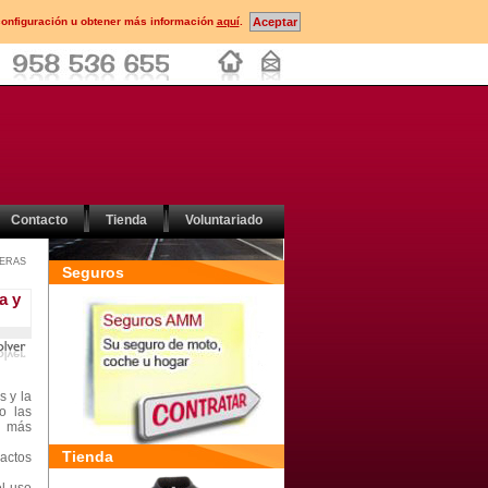
configuración u obtener más información
aquí
.
Contacto
Tienda
Voluntariado
ERAS
Seguros
a y
s y la
o las
a más
Tienda
actos