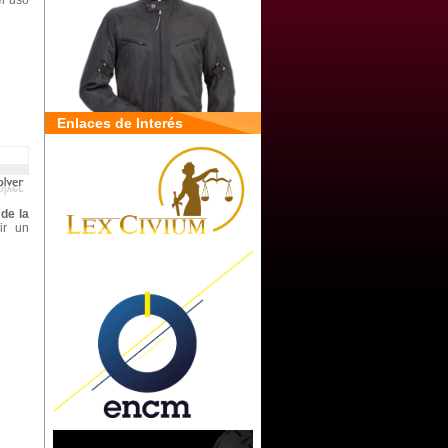
el uso
Enlaces de Interés
de la
ir un