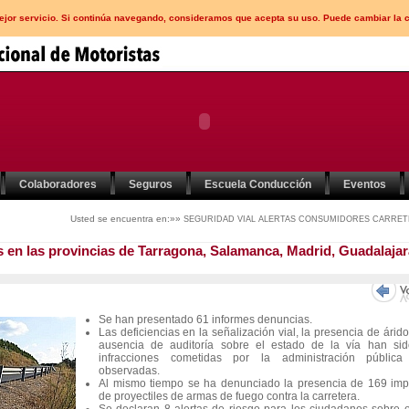
mejor servicio. Si continúa navegando, consideramos que acepta su uso. Puede cambiar la 
Colaboradores
Seguros
Escuela Conducción
Eventos
Usted se encuentra en:»»
SEGURIDAD VIAL
ALERTAS CONSUMIDORES
CARRET
s en las provincias de Tarragona, Salamanca, Madrid, Guadalajar
Se han presentado 61 informes denuncias.
Las deficiencias en la señalización vial, la presencia de árido
ausencia de auditoría sobre el estado de la vía han sid
infracciones cometidas por la administración públic
observadas.
Al mismo tiempo se ha denunciado la presencia de 169 imp
de proyectiles de armas de fuego contra la carretera.